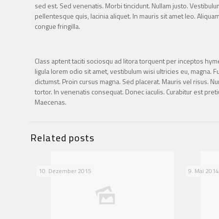
sed est. Sed venenatis. Morbi tincidunt. Nullam justo. Vestibul
pellentesque quis, lacinia aliquet. In mauris sit amet leo. Aliqua
congue fringilla.
Class aptent taciti sociosqu ad litora torquent per inceptos 
ligula lorem odio sit amet, vestibulum wisi ultricies eu, magna. Fu
dictumst. Proin cursus magna. Sed placerat. Mauris vel risus. Nu
tortor. In venenatis consequat. Donec iaculis. Curabitur est preti
Maecenas.
Related posts
10. Dezember 2015
9. Mai 2014