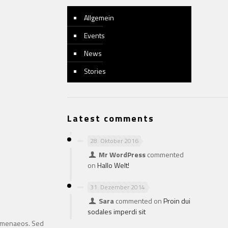
Allgemein
Events
News
Stories
Latest comments
28. Oktober 2016
Mr WordPress
commented
on
Hallo Welt!
31. Dezember 2014
Sara
commented on
Proin dui
sodales imperdi sit
 hymenaeos. Sed