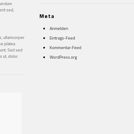
nterdum
erit sed,
Meta
Anmelden
c, ullamcorper
Eintrags-Feed
sse platea
Kommentar-Feed
dunt. Sed sed
 ut, dolor.
WordPress.org