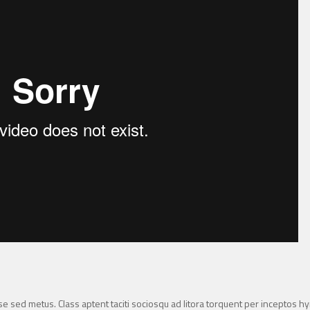
sse sed metus. Class aptent taciti sociosqu ad litora torquent per inceptos