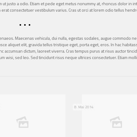
um ut justo a odio. Etiam et pede eget metus nonummy at, rhoncus dolor in i
m erat consectetuer vestibulum varius. Cras ut orci at lorem odio tellus hendr
hymenaeos. Maecenas vehicula, dui nulla, egestas sodales, augue commodo ne
sce aliquet elit, gravida tellus tristique eget, porta eget, eros. In hac habita
nc accumsan dictum, laoreet viverra. Cras tempus purus at risus auctor tinci
um wisi, sed leo. Sed tincidunt risus neque ultrices consectetuer. Etiam mollis
8. Mai 2014